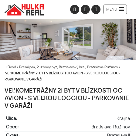
MENU
Úvod
/
Prenájom, 2 izbový byt, Bratislavský kraj, Bratislava-Ružinov
/
VEĽKOMETRÁŽNY 2i BYT V BLÍZKOSTI OC AVION - S VEĽKOU LOGGIOU -
PARKOVANIE V GARÁŽI
VEĽKOMETRÁŽNY 2i BYT V BLÍZKOSTI OC
AVION - S VEĽKOU LOGGIOU - PARKOVANIE
V GARÁŽI
Ulica:
Krajná
Obec:
Bratislava-Ružinov
Okres:
Bratislava II