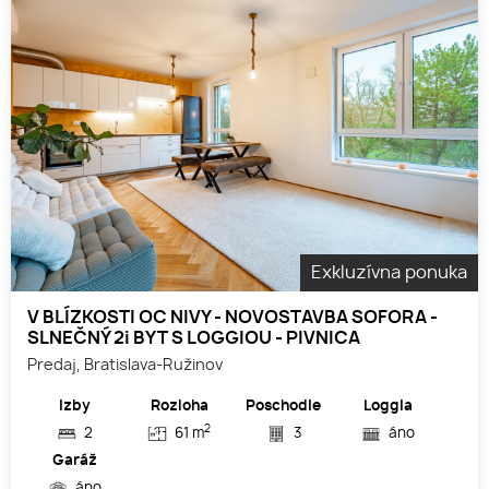
Exkluzívna ponuka
V BLÍZKOSTI OC NIVY - NOVOSTAVBA SOFORA -
SLNEČNÝ 2i BYT S LOGGIOU - PIVNICA
Predaj, Bratislava-Ružinov
Izby
Rozloha
Poschodie
Loggia
2
2
61 m
3
áno
Garáž
áno