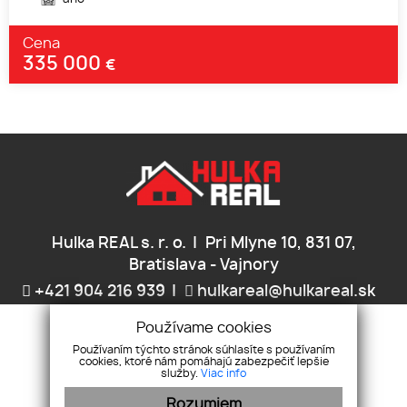
Cena
335 000
€
Hulka REAL s. r. o.
Pri Mlyne 10, 831 07,
Bratislava - Vajnory
+421 904 216 939
hulkareal@hulkareal.sk
Používame cookies
ÚVOD
SLUŽBY
MAKLÉRI
KONTAKT
Používaním týchto stránok súhlasíte s používaním
cookies, ktoré nám pomáhajú zabezpečiť lepšie
služby.
Viac info
Rozumiem