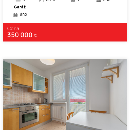
3
88 m
2
áno
Garáž
áno
Cena
350 000
€