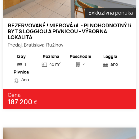
Exkluzívna ponuka
REZERVOVANÉ ! MIEROVÁ ul. - PLNOHODNOTNÝ 1i
BYT S LOGGIOU A PIVNICOU - VÝBORNA
LOKALITA
Predaj, Bratislava-Ružinov
Izby
Rozloha
Poschodie
Loggia
2
1
45 m
4
áno
Pivnica
áno
Cena
187 200
€