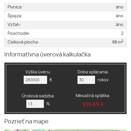
Pivnica:
áno
Špajza:
áno
Výťah:
áno
Poschodie:
2
2
Celková plocha:
88 m
Informatívna úverová kalkulačka
Výška úveru:
Doba splácania:
€
rokov
Mesačná splátka:
Úroková sadzba:
%
939.69 €
Pozrieť na mape