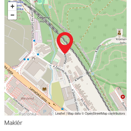
+
−
Leaflet
| Map data ©
OpenStreetMap
contributors
Maklér