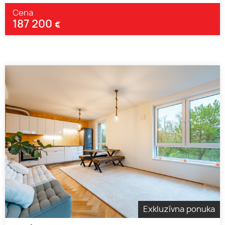
Cena
187 200
€
Exkluzívna ponuka