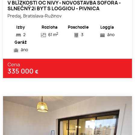
V BLÍZKOSTI OC NIVY - NOVOSTAVBA SOFORA -
SLNEČNÝ 2i BYT S LOGGIOU - PIVNICA
Predaj, Bratislava-Ružinov
Izby
Rozloha
Poschodie
Loggia
2
2
61 m
3
áno
Garáž
áno
Cena
335 000
€