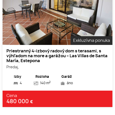
Exkluzívna ponuka
Priestranný 4-izbový radový dom s terasami, s
výhľadom na more a garážou – Las Villas de Santa
María, Estepona
Predaj,
Izby
Rozloha
Garáž
2
4
140 m
áno
Cena
480 000
€