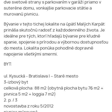
dve svetové strany s parkovaním v garáži priamo v
suteréne domu, vonkajšie parkovacie státie a
murovanú pivnicu.
Bývanie v tejto tichej lokalite na úpätí Malých Karpát
prináša skutočnú radosť z každodenného života. Je
ideálne pre tých, ktorí hľadajú bývanie pre kľudné
spanie, spojenie s prírodou a výbornou dostupnosťou
do mesta. Lokalita ponúka pohodlné dopravné
napojenie všetkými smermi.
BYT:
ul. Kysucká - Bratislava I – Staré mesto
3-izbový byt
celková plocha: 88 m2 (obytná plocha bytu 76 m2 +
pivnica 5 m2 + loggia 7 m2)
2. p. / 3
novostavba z roku 5/2012