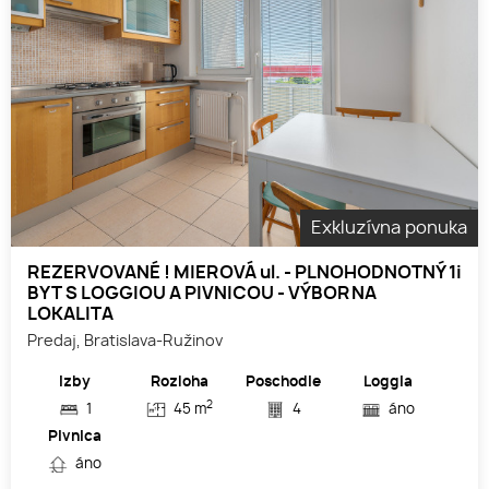
Exkluzívna ponuka
REZERVOVANÉ ! MIEROVÁ ul. - PLNOHODNOTNÝ 1i
BYT S LOGGIOU A PIVNICOU - VÝBORNA
LOKALITA
Predaj, Bratislava-Ružinov
Izby
Rozloha
Poschodie
Loggia
2
1
45 m
4
áno
Pivnica
áno