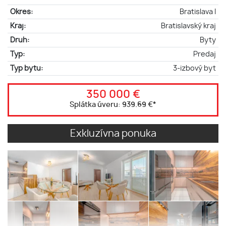
Okres:
Bratislava I
Kraj:
Bratislavský kraj
Druh:
Byty
Typ:
Predaj
Typ bytu:
3-izbový byt
350 000 €
Splátka úveru:
939.69 €
*
Exkluzívna ponuka