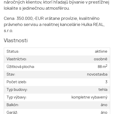
náročných klientov, ktorí hľadajú bývanie v prestížnej
lokalite s jedinečnou atmosférou.
Cena: 350.000,-EUR vrátane provízie, kvalitného
právneho servisu a realitnej kancelárie Hulka REAL,
s.r.o.
Vlastnosti
Status:
aktívne
Vlastníctvo:
osobné
2
Úžitková plocha:
88 m
Stav:
novostavba
Počet izieb:
3
Typ budovy:
tehla
Typ výbavy:
kompletne vybavený
Balkón:
áno
Garáž:
áno