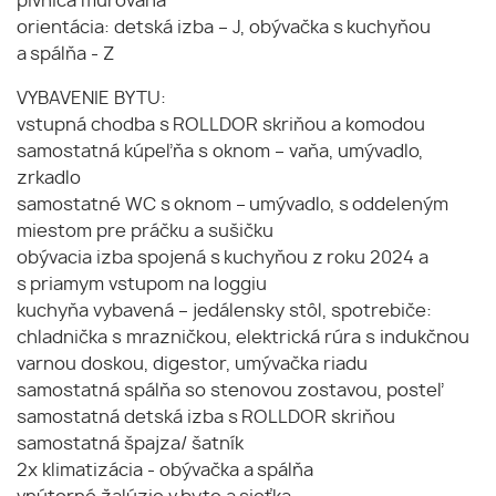
pivnica múrovaná
orientácia: detská izba – J, obývačka s kuchyňou
a spálňa - Z
VYBAVENIE BYTU:
vstupná chodba s ROLLDOR skriňou a komodou
samostatná kúpeľňa s oknom – vaňa, umývadlo,
zrkadlo
samostatné WC s oknom – umývadlo, s oddeleným
miestom pre práčku a sušičku
obývacia izba spojená s kuchyňou z roku 2024 a
s priamym vstupom na loggiu
kuchyňa vybavená – jedálensky stôl, spotrebiče:
chladnička s mrazničkou, elektrická rúra s indukčnou
varnou doskou, digestor, umývačka riadu
samostatná spálňa so stenovou zostavou, posteľ
samostatná detská izba s ROLLDOR skriňou
samostatná špajza/ šatník
2x klimatizácia - obývačka a spálňa