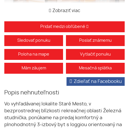
Zobraziť viac
Pridať medzi obľúbené
Sledovať ponuku
Poslať známemu
Poloha na mape
Vytlačiť ponuku
Mám záujem
Mesačná splátka
Zdieľať na Facebooku
Popis nehnuteľnosti
Vo vyhľadávanej lokalite Staré Mesto, v
bezprostrednej blízkosti rekreačnej oblasti Železná
studnička, ponúkame na predaj komfortný a
plnohodnotný 3-izbový byt s loggiou orientovaný na