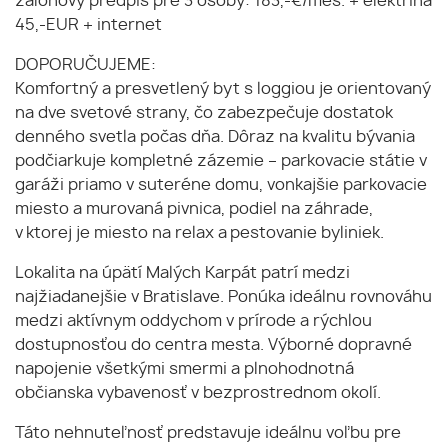
zálohový predpis pre 3 osoby: 183,-€/mes. + elektrina
45,-EUR + internet
DOPORUČUJEME:
Komfortný a presvetlený byt s loggiou je orientovaný
na dve svetové strany, čo zabezpečuje dostatok
denného svetla počas dňa. Dôraz na kvalitu bývania
podčiarkuje kompletné zázemie – parkovacie státie v
garáži priamo v suteréne domu, vonkajšie parkovacie
miesto a murovaná pivnica, podiel na záhrade,
v ktorej je miesto na relax a pestovanie byliniek.
Lokalita na úpätí Malých Karpát patrí medzi
najžiadanejšie v Bratislave. Ponúka ideálnu rovnováhu
medzi aktívnym oddychom v prírode a rýchlou
dostupnosťou do centra mesta. Výborné dopravné
napojenie všetkými smermi a plnohodnotná
občianska vybavenosť v bezprostrednom okolí.
Táto nehnuteľnosť predstavuje ideálnu voľbu pre