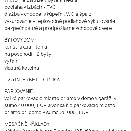
vnútorné žalúzie v byte a sieťka
podlaha v izbách - PVC
dlažba v chodbe, v kúpeľni, WC a špajzi
vykurovanie - teplovodné podlahové vykurovanie
bezpečnostné a protipožiarne vchodové dvere
BYTOVÝ DOM:
konštrukcia - tehla
na poschodí - 2 byty
výťah
vlastná kotolňa
TV a INTERNET – OPTIKA
PARKOVANIE:
veľké parkovacie miesto priamo v dome v garáži v
sume 40.000,-EUR a vonkajšie parkovacie miesto
priamo pri dome v sume 20.000,-EUR.
MESAČNÉ NÁKLADY: