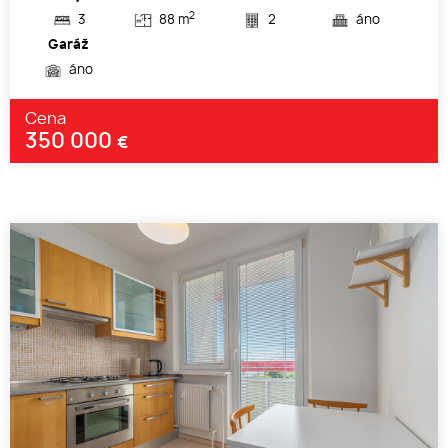
2
3
88 m
2
áno
Garáž
áno
Cena
350 000
€