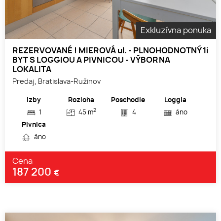
Exkluzívna ponuka
REZERVOVANÉ ! MIEROVÁ ul. - PLNOHODNOTNÝ 1i
BYT S LOGGIOU A PIVNICOU - VÝBORNA
LOKALITA
Predaj, Bratislava-Ružinov
Izby
Rozloha
Poschodie
Loggia
2
1
45 m
4
áno
Pivnica
áno
Cena
187 200
€