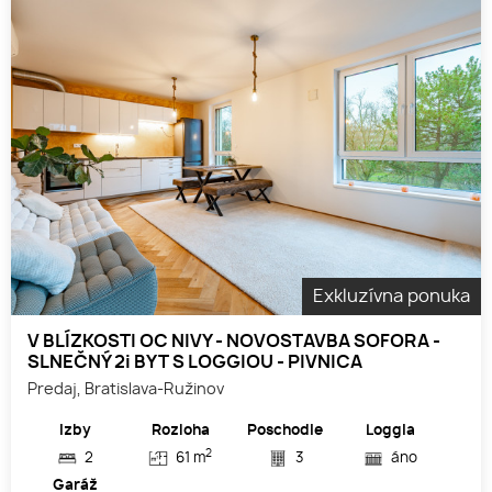
Exkluzívna ponuka
V BLÍZKOSTI OC NIVY - NOVOSTAVBA SOFORA -
SLNEČNÝ 2i BYT S LOGGIOU - PIVNICA
Predaj, Bratislava-Ružinov
Izby
Rozloha
Poschodie
Loggia
2
2
61 m
3
áno
Garáž