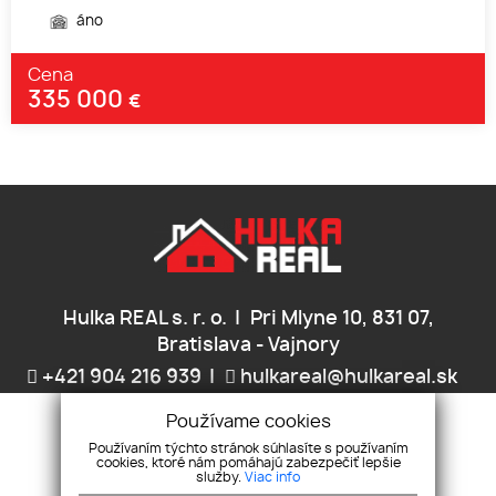
áno
Cena
335 000
€
Hulka REAL s. r. o.
Pri Mlyne 10, 831 07,
Bratislava - Vajnory
+421 904 216 939
hulkareal@hulkareal.sk
Používame cookies
ÚVOD
SLUŽBY
MAKLÉRI
KONTAKT
Používaním týchto stránok súhlasíte s používaním
cookies, ktoré nám pomáhajú zabezpečiť lepšie
služby.
Viac info