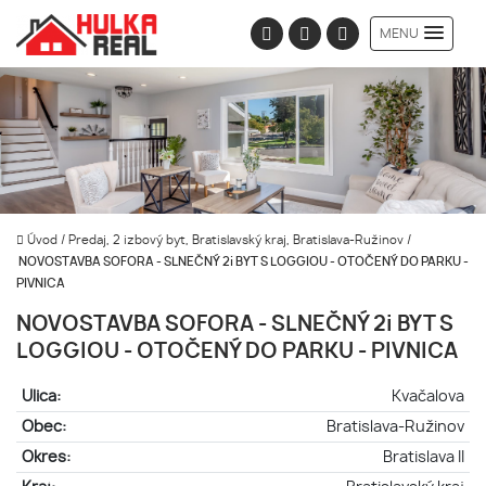
MENU
Úvod
/
Predaj, 2 izbový byt, Bratislavský kraj, Bratislava-Ružinov
/
NOVOSTAVBA SOFORA - SLNEČNÝ 2i BYT S LOGGIOU - OTOČENÝ DO PARKU -
PIVNICA
NOVOSTAVBA SOFORA - SLNEČNÝ 2i BYT S
LOGGIOU - OTOČENÝ DO PARKU - PIVNICA
Ulica:
Kvačalova
Obec:
Bratislava-Ružinov
Okres:
Bratislava II