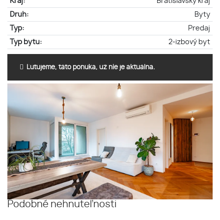
Kraj:
Bratislavský kraj
Druh:
Byty
Typ:
Predaj
Typ bytu:
2-izbový byt
Ľutujeme, táto ponuka, už nie je aktuálna.
Podobné nehnuteľnosti