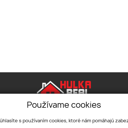
Používame cookies
10, 831 07, Bratislava - Vajnory
+421 904 216 93
úhlasíte s používaním cookies, ktoré nám pomáhajú zabez
ÚVOD
SLUŽBY
MAKLÉRI
KONTAKT