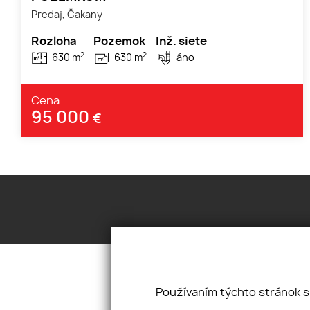
Predaj, Čakany
Rozloha
Pozemok
Inž. siete
2
2
630 m
630 m
áno
Cena
95 000
€
Hulka REAL s. r. o.
Pri Mlyne 
Používaním týchto stránok s