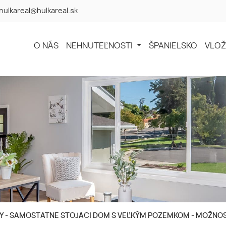
hulkareal@hulkareal.sk
O NÁS
NEHNUTEĽNOSTI
ŠPANIELSKO
VLOŽ
 - SAMOSTATNE STOJACI DOM S VEĽKÝM POZEMKOM - MOŽNOSŤ